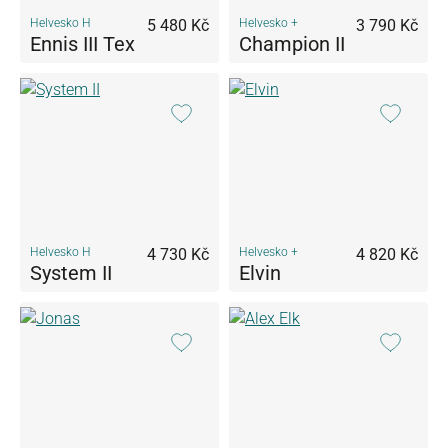
Helvesko H
5 480 Kč
Helvesko +
3 790 Kč
Ennis III Tex
Champion II
Helvesko H
4 730 Kč
Helvesko +
4 820 Kč
System II
Elvin