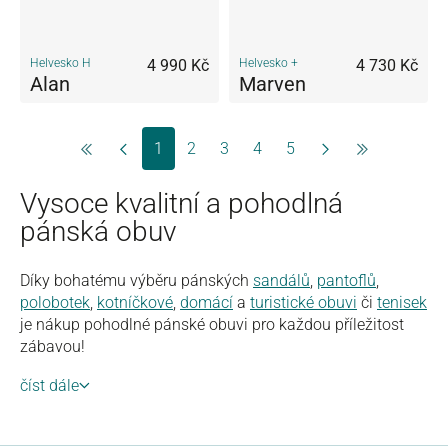
Helvesko H
4 990 Kč
Helvesko +
4 730 Kč
Alan
Marven
Strana
Strana
Strana
Strana
Strana
1
2
3
4
5
Vysoce kvalitní a pohodlná
pánská obuv
Díky bohatému výběru pánských
sandálů
,
pantoflů
,
polobotek
,
kotníčkové
,
domácí
a
turistické obuvi
či
tenisek
je nákup pohodlné pánské obuvi pro každou příležitost
zábavou!
číst dále