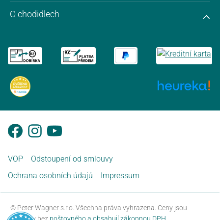
O chodidlech
VOP
Odstoupení od smlouvy
Ochrana osobních údajů
Impressum
© Peter Wagner s.r.o. Všechna práva vyhrazena. Ceny jsou
uvedeny bez
poštovného a obsahují zákonnou DPH.