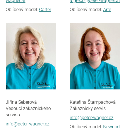
wagner.at
a.greco@peter-wagner.at
Oblíbený model:
Carter
Oblíbený model:
Arte
Jiřina Seberová
Kateřina Štampachová
Vedoucí zákaznického
Zákaznický servis
servisu
info@peter-wagner.cz
info@peter-wagner.cz
Oblíbený model:
Newport