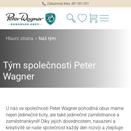
Zákaznická linka: 381 001 001
Máte 0 položky v sezna
lavní obsah
Hlavní strana
>
Náš tým
Tým společnosti Peter
Wagner
U nás ve společnosti Peter Wagner pohodlná obuv máme
nejen jedinečné boty, ale také jedinečné zaměstnance a
zaměstnankyně! Díky jejich dovednostem, nasazení a
kreativitě se naše společnost každý den rozvíjí a zlepšuje.