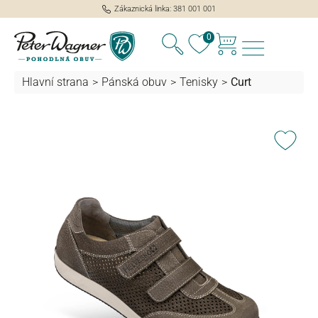
Zákaznická linka: 381 001 001
lavní obsah
0
Hlavní strana
>
Pánská obuv
>
Tenisky
>
Curt
Přeskočit galerii obrázků