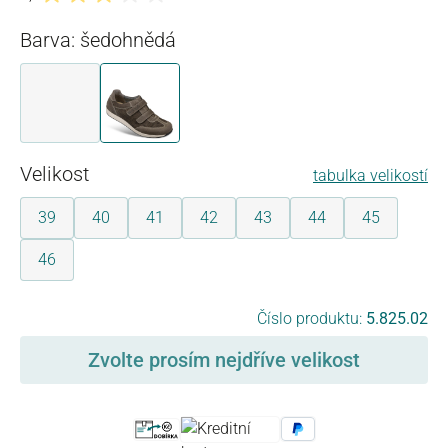
Průměrné hodnocení 3 z 5 hvězd
Barva: šedohnědá
tmavě modrá
šedohnědá
Vyberte
Velikost
tabulka velikostí
39
40
41
42
43
44
45
46
Vyberte
Číslo produktu:
5.825.02
Zvolte prosím nejdříve velikost