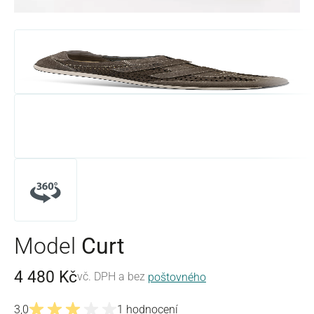
Model
Curt
4 480 Kč
vč. DPH a bez
poštovného
3,0
1 hodnocení