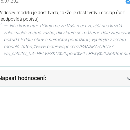
15.07.2021
odešev modelu je dost tvrdá, takže je dost tvrdý i došlap (což
neodpovídá popisu)
Náš komentář: děkujeme za Vaši recenzi, těší nás každá
zákaznická zpětná vazba, díky které se můžeme dále zlepšovat
pokud hledáte obuv s nejměkčí podrážkou, vybírejte z těchto
modelů: https://www.peter-wagner.cz/PANSKA-OBUV?
ws_catfilter_04=HELVESKO%20podr%E1%BEky%20SoftRunnin
Napsat hodnocení: