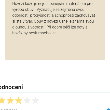
Hovězí kůže je nejoblíbenějším materiálem pro
výrobu obuvi. Vyznačuje se zejména svou
odolností, prodyšností a schopností zachovávat
si stálý tvar. Obuv z hovězí usně je známá svou
dlouhou životností. Při dobré péči lze boty z
hověziny nosit mnoho let.
odnocení
ecenze s hodnocením 3 z 5 hvězd