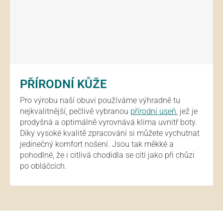
PŘÍRODNÍ KŮŽE
Pro výrobu naší obuvi používáme výhradně tu
nejkvalitnější, pečlivě vybranou
přírodní useň
, jež je
prodyšná a optimálně vyrovnává klima uvnitř boty.
Díky vysoké kvalitě zpracování si můžete vychutnat
jedinečný komfort nošení. Jsou tak měkké a
pohodlné, že i citlivá chodidla se cítí jako při chůzi
po obláčcích.