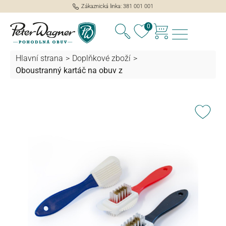
Zákaznická linka: 381 001 001
lavní obsah
0
Hlavní strana
>
Doplňkové zboží
>
Oboustranný kartáč na obuv z
Přeskočit galerii obrázků