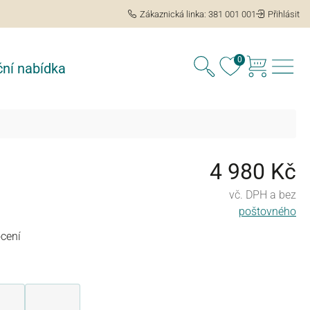
Zákaznická linka: 381 001 001
Přihlásit
0
ní nabídka
4 980 Kč
vč. DPH a bez
poštovného
cení
 hvězd