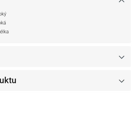
oký
oká
télka
uktu