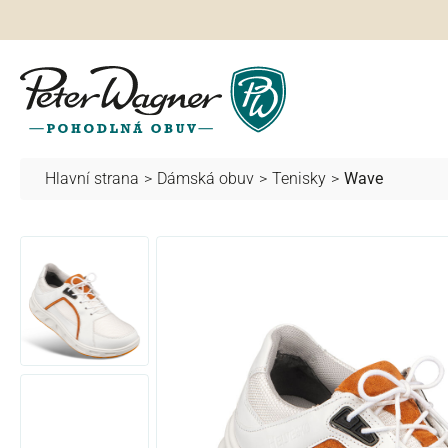
hledávání
Přeskočit na hlavní navigaci
Hlavní strana
>
Dámská obuv
>
Tenisky
>
Wave
Přeskočit galerii obrázků