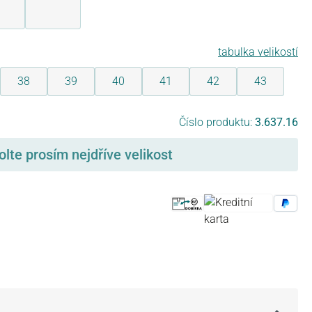
drá
olivová
šedo-oranžovo
tabulka velikostí
38
39
40
41
42
43
Číslo produktu:
3.637.16
olte prosím nejdříve velikost