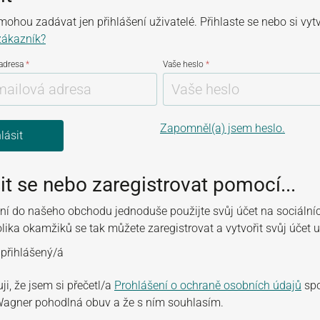
ohou zadávat jen přihlášení uživatelé. Přihlaste se nebo si vyt
zákazník?
 adresa
*
Vaše heslo
*
Zapomněl(a) jsem heslo.
lásit
sit se nebo zaregistrovat pomocí...
ení do našeho obchodu jednoduše použijte svůj účet na sociálníc
ika okamžiků se tak můžete zaregistrovat a vytvořit svůj účet u
 přihlášený/á
ji, že jsem si přečetl/a
Prohlášení o ochraně osobních údajů
spo
Wagner pohodlná obuv a že s ním souhlasím.