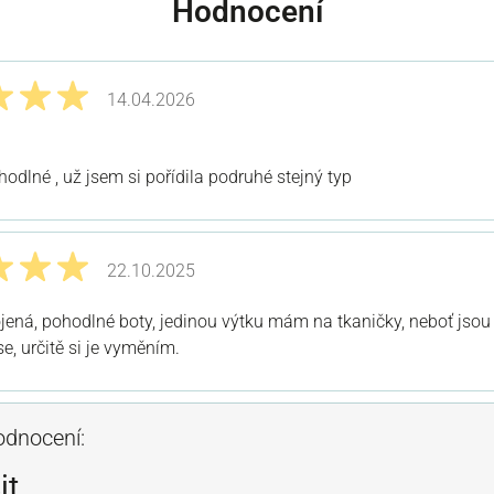
Hodnocení
14.04.2026
odnocením 5 z 5 hvězd
odlné , už jsem si pořídila podruhé stejný typ
22.10.2025
odnocením 5 z 5 hvězd
ená, pohodlné boty, jedinou výtku mám na tkaničky, neboť jsou
se, určitě si je vyměním.
odnocení:
it