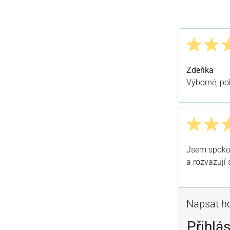
Recenze s h
Zdeňka
Výborné, poh
Recenze s h
Jsem spokoj
a rozvazují 
Napsat h
Přihlás