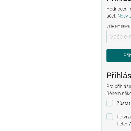
Hodnocení m
účet.
Nový 
Vaše e-mailová
Přih
Přihlá
Pro přihláš
Během někol
Zůstat
Potvrzu
Peter 