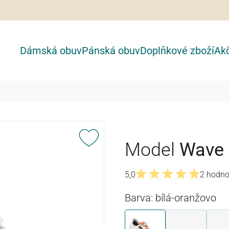
Dámská obuv
Pánská obuv
Doplňkové zboží
Akč
Model
Wave
5,0
2 hodno
Průměrné hodnocení 5 z 5
Barva: bílá-oranžovo