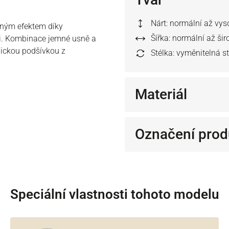
Nárt: normální až vys
eným efektem díky
Šířka: normální až šir
mi. Kombinace jemné usně a
nickou podšívkou z
Stélka: vyměnitelná s
Materiál
Označení prod
Speciální vlastnosti tohoto modelu