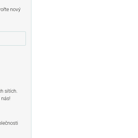
vořte nový
h sítích.
 nás!
lečnosti