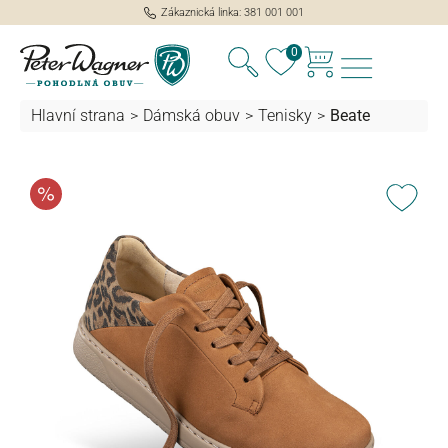
Zákaznická linka: 381 001 001
lavní obsah
0
Hlavní strana
>
Dámská obuv
>
Tenisky
>
Beate
Přeskočit galerii obrázků