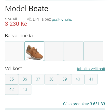
Model
Beate
vč. DPH a bez
4 730 Kč
poštovného
3 230 Kč
Barva: hnědá
bílá
hnědá
růžová
starozlatá
černá
(Tato možnost není momentálně k dispozici.)
Vyberte
Velikost
tabulka velikostí
35
36
37
38
39
40
41
(Tato možnost není momentálně k dispozici.)
(Tato možnost není m
(Tato možnos
42
43
(Tato možnost není momentálně k dispozici.)
Vyberte
Číslo produktu:
3.631.33