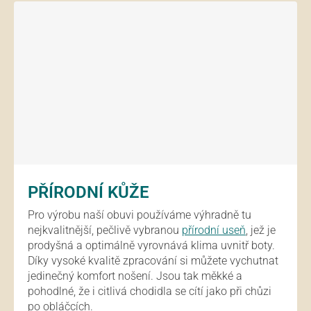
PŘÍRODNÍ KŮŽE
Pro výrobu naší obuvi používáme výhradně tu
nejkvalitnější, pečlivě vybranou
přírodní useň
, jež je
prodyšná a optimálně vyrovnává klima uvnitř boty.
Díky vysoké kvalitě zpracování si můžete vychutnat
jedinečný komfort nošení. Jsou tak měkké a
pohodlné, že i citlivá chodidla se cítí jako při chůzi
po obláčcích.