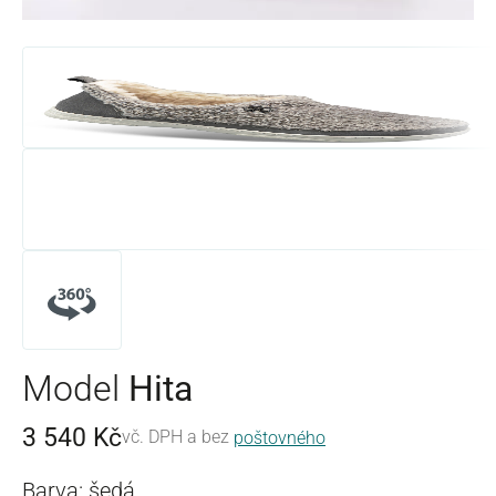
Model
Hita
3 540 Kč
vč. DPH a bez
poštovného
Barva: šedá