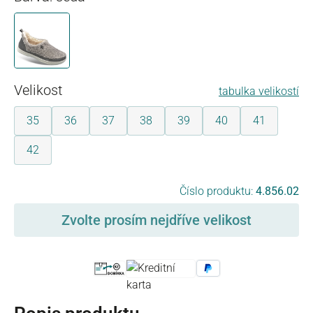
šedá
Vyberte
Velikost
tabulka velikostí
35
36
37
38
39
40
41
42
Vyberte
Číslo produktu:
4.856.02
Zvolte prosím nejdříve velikost