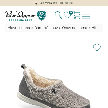
Zákaznická linka: 381 001 001
lavní obsah
0
Hlavní strana
>
Dámská obuv
>
Obuv na doma
>
Hita
Přeskočit galerii obrázků