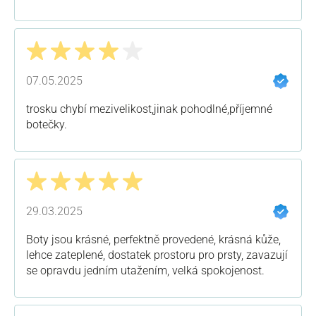
Recenze s hodnocením 4 z 5 hvězd
07.05.2025
trosku chybí mezivelikost,jinak pohodlné,příjemné
botečky.
Recenze s hodnocením 5 z 5 hvězd
29.03.2025
Boty jsou krásné, perfektně provedené, krásná kůže,
lehce zateplené, dostatek prostoru pro prsty, zavazují
se opravdu jedním utažením, velká spokojenost.