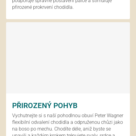
podporuje správné postavení palce a stimuluje
přirozené prokrvení chodidla.
PŘIROZENÝ POHYB
Vychutnejte si s naší pohodlnou obuví Peter Wagner
flexibilní odvalení chodidla a odpruženou chůzi jako
na boso po mechu. Chodíte déle, aniž byste se
unavili a každým krokem trénujete svaly, srdce a