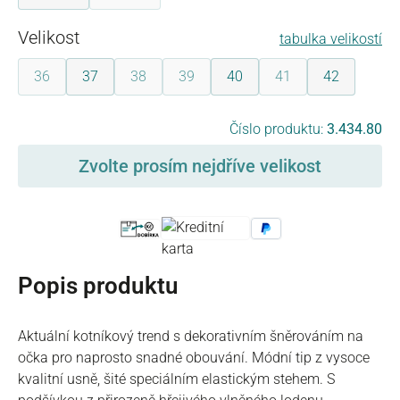
Vyberte
Velikost
tabulka velikostí
36
37
38
39
40
41
42
(Tato možnost není momentálně k dispozici.)
(Tato možnost není momentálně k dispozici.)
(Tato možnost není momentálně k dispo
(Tato možnost není m
Vyberte
Číslo produktu:
3.434.80
Zvolte prosím nejdříve velikost
Popis produktu
Aktuální kotníkový trend s dekorativním šněrováním na
očka pro naprosto snadné obouvání. Módní tip z vysoce
kvalitní usně, šité speciálním elastickým stehem. S