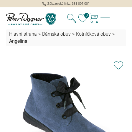
Zákaznická linka: 381 001 001
lavní obsah
0
Hlavní strana
>
Dámská obuv
>
Kotníčková obuv
>
Angelina
Přeskočit galerii obrázků