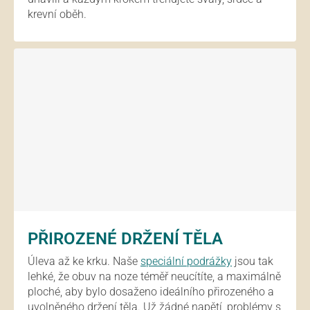
krevní oběh.
PŘIROZENÉ DRŽENÍ TĚLA
Úleva až ke krku. Naše
speciální podrážky
jsou tak
lehké, že obuv na noze téměř neucítíte, a maximálně
ploché, aby bylo dosaženo ideálního přirozeného a
uvolněného držení těla. Už žádné napětí, problémy s