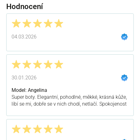
Hodnocení
Recenze s hodnocením 5 z 5 hvězd
04.03.2026
Recenze s hodnocením 5 z 5 hvězd
30.01.2026
Model: Angelina
Super boty. Elegantní, pohodlné, měkké, krásná kůže,
líbí se mi, dobře se v nich chodí, netlačí. Spokojenost
Recenze s hodnocením 5 z 5 hvězd