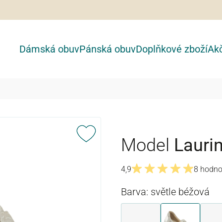
Dámská obuv
Pánská obuv
Doplňkové zboží
Akč
Model
Lauri
4,9
8 hodno
Průměrné hodnocení 4.8 z
Barva: světle béžová