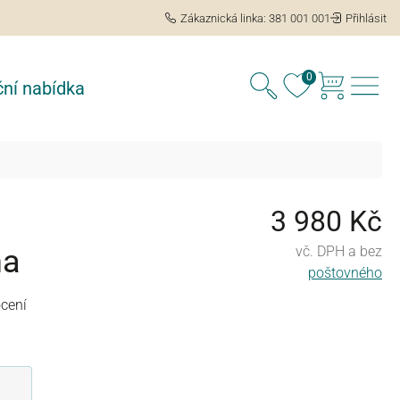
Zákaznická linka: 381 001 001
Přihlásit
0
ní nabídka
3 980 Kč
na
vč. DPH a bez
poštovného
cení
 5 hvězd