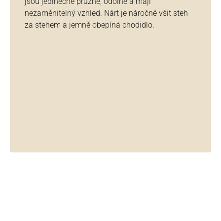
jsou jedinečně pružné, odolné a mají
nezaměnitelný vzhled. Nárt je náročně všit steh
za stehem a jemně obepíná chodidlo.