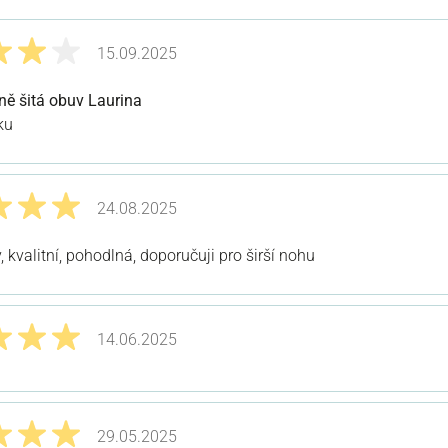
15.09.2025
odnocením 4 z 5 hvězd
ě šitá obuv Laurina
ku
24.08.2025
odnocením 5 z 5 hvězd
 kvalitní, pohodlná, doporučuji pro širší nohu
14.06.2025
odnocením 5 z 5 hvězd
29.05.2025