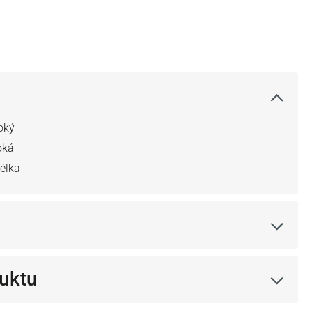
oký
oká
télka
uktu