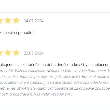
odnocením 5 z 5 hvězd
04.07.2024
odnocením 5 z 5 hvězd
ká a velmi pohodlná
22.06.2024
odnocením 5 z 5 hvězd
okojenost, ale strašně dlhá doba diručení, i když bylo zaplaceno
mentář: Vážená zákaznice, děkujeme Vám za Vaše hodnocení. V
jste zásilku obdržela později, než jste očekávala. Bohužel došlo k
zpožděním, které způsobily, že Vaše objednávka byla odeslána o
 než je náš obvyklý standard. Omlouváme se za případné způsob
nosti. S pozdravem, Váš Peter Wagner tým.