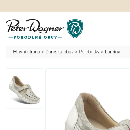
hledávání
Přeskočit na hlavní navigaci
Hlavní strana
>
Dámská obuv
>
Polobotky
>
Laurina
Přeskočit galerii obrázků