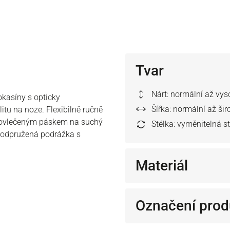
Tvar
Nárt: normální až vys
okasíny s opticky
Šířka: normální až šir
itu na noze. Flexibilně ručně
 provlečeným páskem na suchý
Stélka: vyměnitelná s
, odpružená podrážka s
Materiál
Označení prod