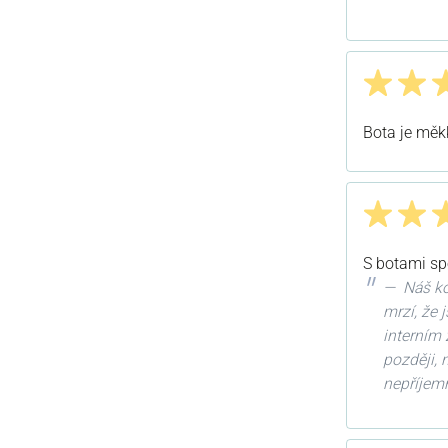
Recenze s h
Recenze s h
Bota je měk
Recenze s h
S botami sp
Náš ko
mrzí, že 
interním 
později,
nepříjem