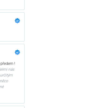
 předem !
elmi nás
 určitým
 něco
ené