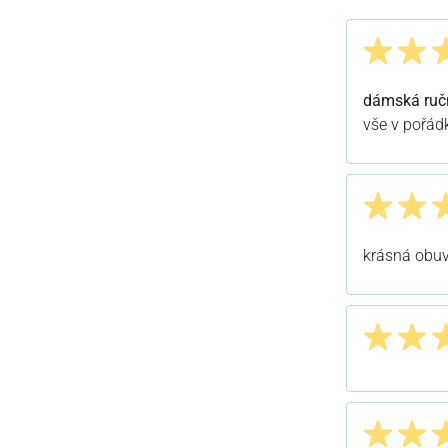
Recenze s h
dámská ručn
vše v pořád
Recenze s h
krásná obuv,
Recenze s h