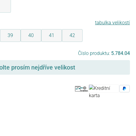
vá
žlutá
tabulka velikostí
39
40
41
42
Číslo produktu:
5.784.04
olte prosím nejdříve velikost