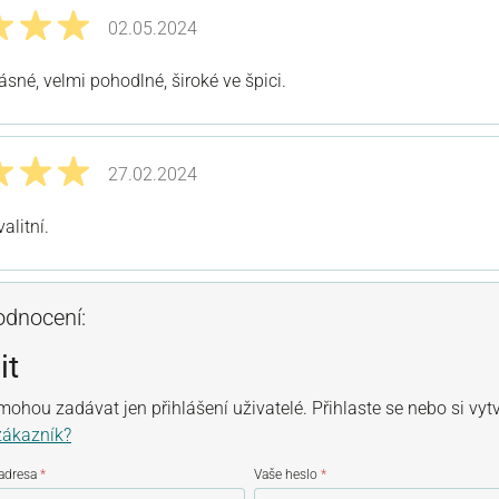
02.05.2024
odnocením 5 z 5 hvězd
ásné, velmi pohodlné, široké ve špici.
27.02.2024
odnocením 5 z 5 hvězd
alitní.
odnocení:
it
ohou zadávat jen přihlášení uživatelé. Přihlaste se nebo si vyt
zákazník?
 adresa
*
Vaše heslo
*