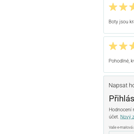
Recenze s h
Boty jsou kr
Recenze s h
Pohodlné, kv
Napsat h
Přihlás
Hodnocení m
účet.
Nový 
Vaše e-mailová