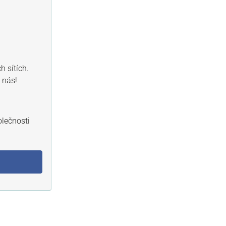
h sítích.
 nás!
lečnosti