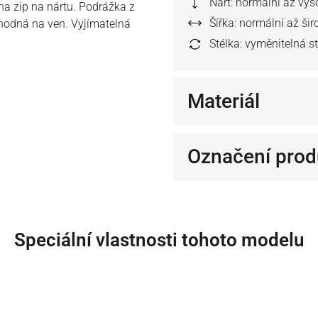
Nárt: normální až vys
na zip na nártu. Podrážka z
Šířka: normální až šir
hodná na ven. Vyjímatelná
Stélka: vyměnitelná s
Materiál
Označení prod
Speciální vlastnosti tohoto modelu