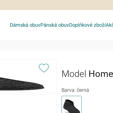
Dámská obuv
Pánská obuv
Doplňkové zboží
Akč
Model
Hom
Barva: černá
černá