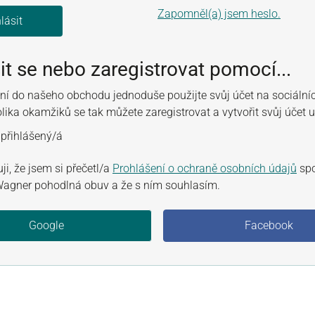
Zapomněl(a) jsem heslo.
lásit
sit se nebo zaregistrovat pomocí...
ení do našeho obchodu jednoduše použijte svůj účet na sociálníc
ika okamžiků se tak můžete zaregistrovat a vytvořit svůj účet u
 přihlášený/á
ji, že jsem si přečetl/a
Prohlášení o ochraně osobních údajů
spo
Wagner pohodlná obuv a že s ním souhlasím.
Google
Facebook