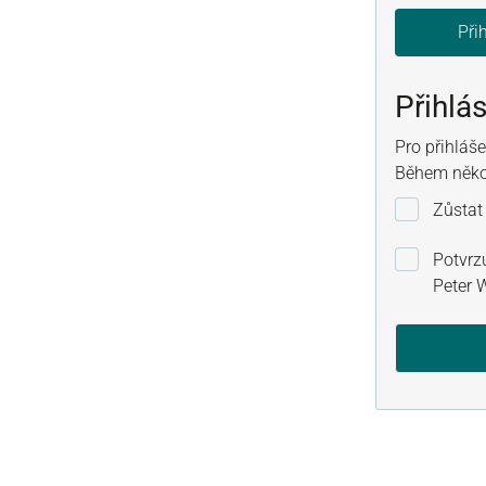
Přih
Přihlá
Pro přihláš
Během někol
Zůstat
Potvrzu
Peter 