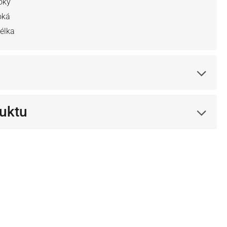
oký
oká
télka
uktu