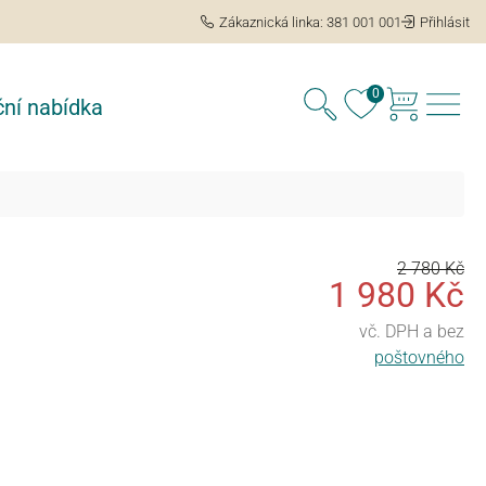
Zákaznická linka: 381 001 001
Přihlásit
0
ní nabídka
2 780 Kč
1 980 Kč
e
vč. DPH a bez
poštovného