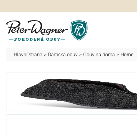
hledávání
Přeskočit na hlavní navigaci
Hlavní strana
>
Dámská obuv
>
Obuv na doma
>
Home
Přeskočit galerii obrázků