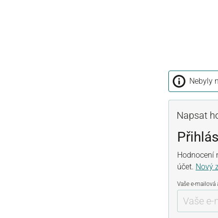
Nebyly n
Napsat h
Přihlás
Hodnocení m
účet.
Nový 
Vaše e-mailová