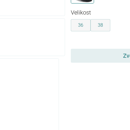
Vyberte
Velikost
36
38
Vyberte
Zv